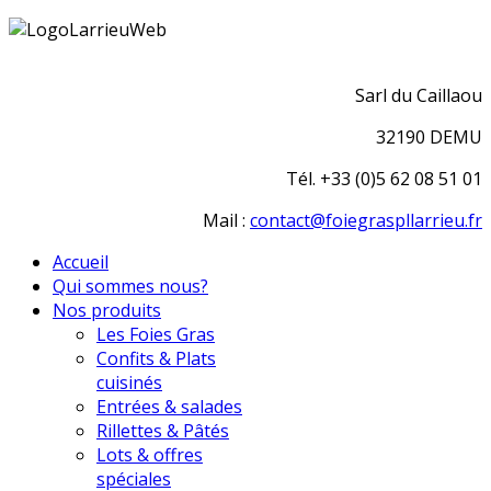
Sarl du Caillaou
32190 DEMU
Tél. +33 (0)5 62 08 51 01
Mail :
contact@foiegraspllarrieu.fr
Accueil
Qui sommes nous?
Nos produits
Les Foies Gras
Confits & Plats
cuisinés
Entrées & salades
Rillettes & Pâtés
Lots & offres
spéciales