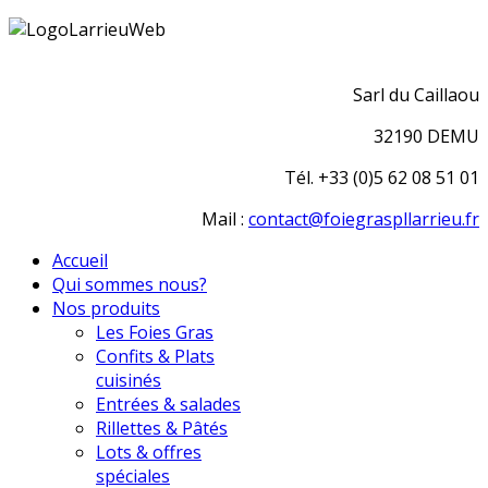
Sarl du Caillaou
32190 DEMU
Tél. +33 (0)5 62 08 51 01
Mail :
contact@foiegraspllarrieu.fr
Accueil
Qui sommes nous?
Nos produits
Les Foies Gras
Confits & Plats
cuisinés
Entrées & salades
Rillettes & Pâtés
Lots & offres
spéciales