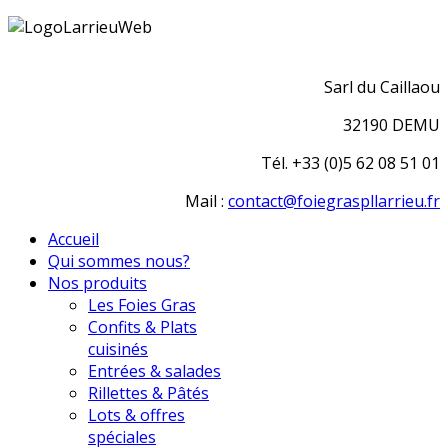
Sarl du Caillaou
32190 DEMU
Tél. +33 (0)5 62 08 51 01
Mail :
contact@foiegraspllarrieu.fr
Accueil
Qui sommes nous?
Nos produits
Les Foies Gras
Confits & Plats
cuisinés
Entrées & salades
Rillettes & Pâtés
Lots & offres
spéciales